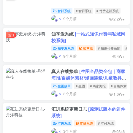
智群系统
# 智群系统
# 付费进群系统
9个月前
2.2W+
知享派系统
[一站式知识付费与私域网
置顶
校系统]
知享派系统
知享派
# 知识付费系统
# 
9个月前
4W+
真人在线接单
[生图全品类全包｜商家
海报/自媒体素材/漫画连载/儿童教具/
美术商用素材，当天出图、可商用、可
生图接单
# 生图
# 商家海报
# 自媒体素材
加急]
3个月前
1.6W+
汇进系统更新日志
[原测试版本的进件
系统]
汇进系统
汇进系统
# 汇付系统
3个月前
9846