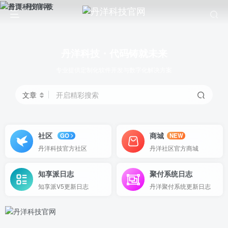
丹洋科技・代码铸就未来
专业提供定制化软件开发与数字化解决方案
文章
开启精彩搜索
社区
商城
GO
NEW
丹洋科技官方社区
丹洋社区官方商城
知享派日志
聚付系统日志
知享派V5更新日志
丹洋聚付系统更新日志