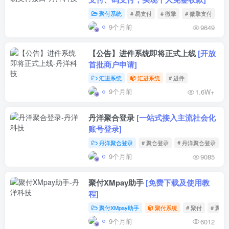
聚付系统
# 易支付
# 微擎
# 微擎支付
9个月前
9649
【公告】进件系统即将正式上线
[开放
首批商户申请]
汇进系统
汇进系统
# 进件
9个月前
1.6W+
丹洋聚合登录
[一站式接入主流社会化
账号登录]
丹洋聚合登录
# 聚合登录
# 丹洋聚合登录
9个月前
9085
聚付XMpay助手
[免费下载及使用教
程]
聚付XMpay助手
聚付系统
# 聚付
# 聚付
9个月前
6012