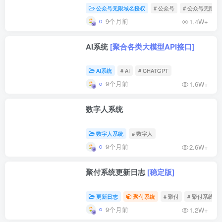
限制问题]
公众号无限域名授权
# 公众号
# 公众号无限
9个月前
1.4W+
AI系统
[聚合各类大模型API接口]
AI系统
# AI
# CHATGPT
9个月前
1.6W+
数字人系统
数字人系统
# 数字人
9个月前
2.6W+
聚付系统更新日志
[稳定版]
更新日志
聚付系统
# 聚付
# 聚付系统
9个月前
1.2W+