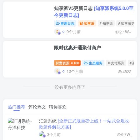
知享派V5更新日志
[知享派系统5.0.0至
今更新日志]
更新日志
知享派
# 知享派
# 知享派更新
9个月前
2.1W+
限时优惠开通聚付商户
付费资源
100
生态服务
# 支付系列
# 融
￥
12个月前
4822
没有更多内容了
热门推荐
评论热文
猜你喜欢
汇进系统
[全新正式版重磅上线！一站式合规收
款进件解决方案]
3个月前
6.7W+