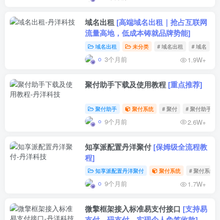
域名出租
[高端域名出租｜抢占互联网
流量高地，低成本铸就品牌势能]
域名出租
未分类
# 域名出租
# 域名
3个月前
1.9W+
聚付助手下载及使用教程
[重点推荐]
聚付助手
聚付系统
# 聚付
# 聚付助手
9个月前
2.6W+
知享派配置丹洋聚付
[保姆级全流程教
程]
知享派配置丹洋聚付
聚付系统
# 聚付系统
9个月前
1.7W+
微擎框架接入标准易支付接口
[支持易
支付、码支付，实现个人免签收款]