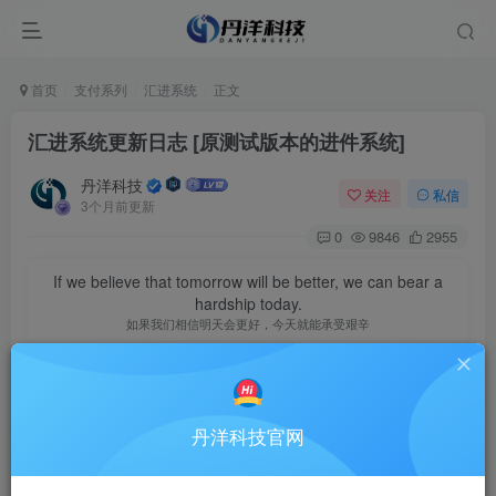
首页
支付系列
汇进系统
正文
汇进系统更新日志
[原测试版本的进件系统]
丹洋科技
关注
私信
3个月前更新
0
9846
2955
If we believe that tomorrow will be better, we can bear a
hardship today.
如果我们相信明天会更好，今天就能承受艰辛
正式版
V1.0.2
丹洋科技官网
1. 新增极验V4验证码