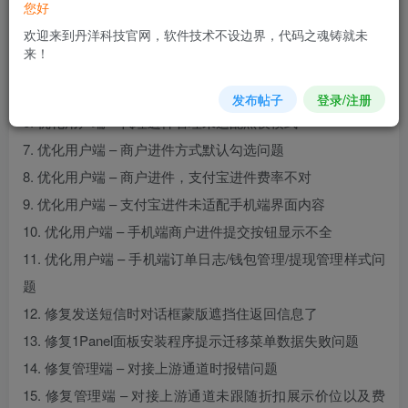
您好
2. 新增OEM插件支持自助提交域名绑定
欢迎来到丹洋科技官网，软件技术不设边界，代码之魂铸就未
3. 新增用户端 – 通道管理界面批量删除通道功能
来！
4. 新增管理端 – 支付宝JSAPI进件支持配置小程序ID
5. 优化用户端 – 仪表盘未适配黑夜模式
发布帖子
登录/注册
6. 优化用户端 – 代理进件管理未适配黑夜模式
7. 优化用户端 – 商户进件方式默认勾选问题
8. 优化用户端 – 商户进件，支付宝进件费率不对
9. 优化用户端 – 支付宝进件未适配手机端界面内容
10. 优化用户端 – 手机端商户进件提交按钮显示不全
11. 优化用户端 – 手机端订单日志/钱包管理/提现管理样式问
题
12. 修复发送短信时对话框蒙版遮挡住返回信息了
13. 修复1Panel面板安装程序提示迁移菜单数据失败问题
14. 修复管理端 – 对接上游通道时报错问题
15. 修复管理端 – 对接上游通道未跟随折扣展示价位以及费