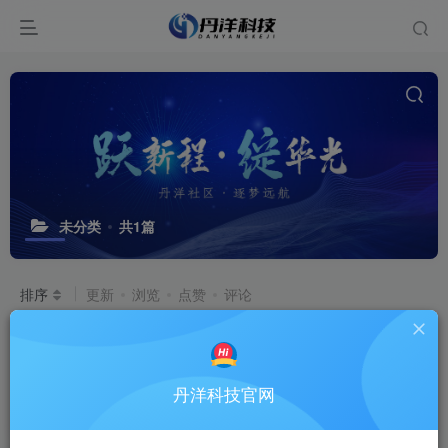
未分类
共1篇
排序
更新
浏览
点赞
评论
域名出租
[高端域名出租｜抢占互联网
流量高地，低成本铸就品牌势能]
# 域名出租
# 域名
丹洋科技官网
3个月前
1.9W+