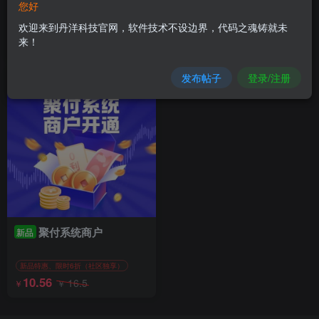
您好
欢迎来到丹洋科技官网，软件技术不设边界，代码之魂铸就未
来！
20
10
￥
￥
发布帖子
登录/注册
聚付系统商户
新品
新品特惠、限时6折（社区独享）
10.56
16.5
￥
￥