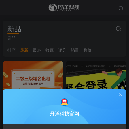
新品
新品
排序
最新
最热
收藏
评分
销量
售价
丹洋科技官网
优质域名出租
聚合登录
新品
新品