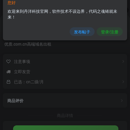
您好
1
/
3
欢迎来到丹洋科技官网，软件技术不设边界，代码之魂铸就未
来！
20
￥
已售863
发布帖子
登录/注册
优质域名出租
新品
优质.com.cn高端域名出租
注意事项
立即发货
已选：cn二级/月
商品评价
商品详情