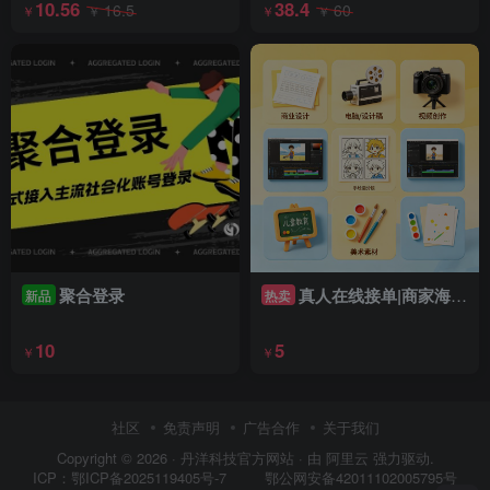
10.56
38.4
16.5
60
￥
￥
￥
￥
聚合登录
真人在线接单|商家海报/自媒体素材/漫画连载/儿童教具/美术商用素材
新品
热卖
10
5
￥
￥
社区
免责声明
广告合作
关于我们
Copyright © 2026 ·
丹洋科技官方网站
· 由
阿里云
强力驱动.
鄂公网安备42011102005795号
ICP：
鄂ICP备2025119405号-7