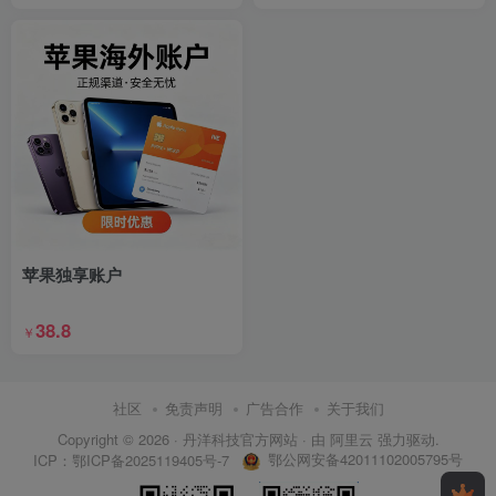
苹果独享账户
38.8
￥
社区
免责声明
广告合作
关于我们
Copyright © 2026 ·
丹洋科技官方网站
· 由
阿里云
强力驱动.
鄂公网安备42011102005795号
ICP：
鄂ICP备2025119405号-7