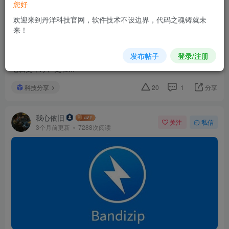
您好
欢迎来到丹洋科技官网，软件技术不设边界，代码之魂铸就未
来！
🧹 工具分享 | Geek Uninstaller
科技分享
大家好～依旧给大家推荐一款非常实用的 Windows
发布帖子
登录/注册
工具：Geek Uninstaller。相比系统自带的卸载功能，它能让你的
电脑更干净、更轻...
科技分享
20
1
分享
我心依旧
关注
私信
3个月前更新
7288次阅读