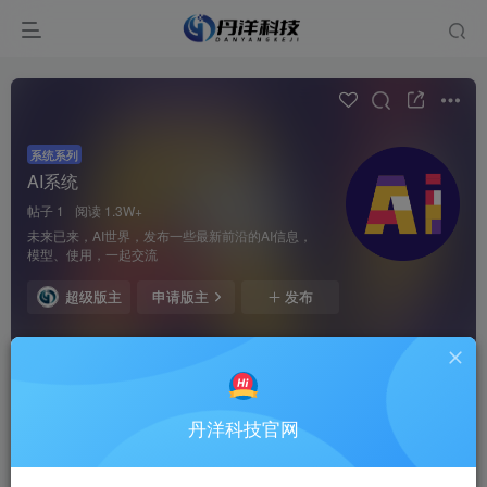
系统系列
AI系统
帖子 1
阅读 1.3W+
未来已来，AI世界，发布一些最新前沿的AI信息，
模型、使用，一起交流
超级版主
申请版主
发布
全部
最新发布
最新回复
热门
精华
丹洋科技官网
丹洋科技
人工智能-AI助手
4