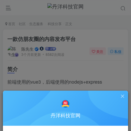
首页
社区
生态服务
科技分享
正文
一款仿朋友圈的内容发布平台
陈先生
关注
私信
3个月前更新
8582次阅读
简介
前端使用的vue3，后端使用的nodejs+express
Github：
GitHub – reaishijie/moments: 更简洁、更现代
化的内容发布平台
丹洋科技官网
如果你访问不了Github，可以移动到文章底部获取下载
地址