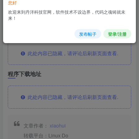
您好
欢迎来到丹洋科技官网，软件技术不设边界，代码之魂铸就未
演示站网址：
https://demo.666.ren
来！
安装教程
发布帖子
登录/注册
此处内容已隐藏，请评论后刷新页面查看.
程序下载地址
此处内容已隐藏，请评论后刷新页面查看.
文章作者：
xiaohui
转载平台：Linux Do