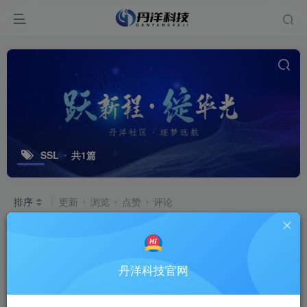
SSL
共1篇
排序
更新
浏览
点赞
评论
SSL证书申请安装
SSL证书申请安装
丹洋科技官网
9个月前
1.8W+