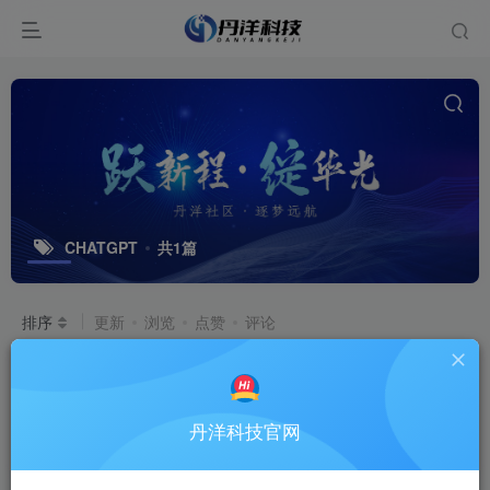
CHATGPT
共1篇
排序
更新
浏览
点赞
评论
AI系统
[聚合各类大模型API接口]
AI系统
丹洋科技官网
9个月前
1.6W+