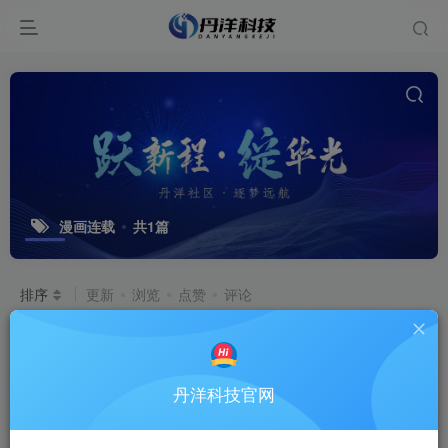
漫画连载
共1篇
排序
更新
浏览
点赞
评论
真人在线接单
[生图全品类全包｜商家
海报/自媒体素材/漫画连载/儿童教具/
美术商用素材，当天出图、可商用、可
生图接单
丹洋科技官网
加急]
3个月前
1.6W+