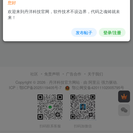
您好
欢迎来到丹洋科技官网，软件技术不设边界，代码之魂铸就未
来！
38.8
￥
发布帖子
登录/注册
社区
免责声明
广告合作
关于我们
Copyright © 2026 ·
丹洋科技官方网站
· 由
阿里云
强力驱动.
鄂公网安备42011102005795号
ICP：
鄂ICP备2025119405号-7
扫码联系客服
扫码加微信