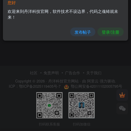
您好
欢迎来到丹洋科技官网，软件技术不设边界，代码之魂铸就未
精品之优品，限时85折
来！
8.5
10
￥
￥
发布帖子
登录/注册
社区
免责声明
广告合作
关于我们
Copyright © 2026 ·
丹洋科技官方网站
· 由
阿里云
强力驱动.
鄂公网安备42011102005795号
ICP：
鄂ICP备2025119405号-7
扫码联系客服
扫码加微信