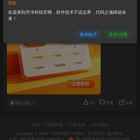
您好
欢迎来到丹洋科技官网，软件技术不设边界，代码之魂铸就未
来！
发布帖子
登录/注册
域名出租
10
回复
分享
社区
免责声明
广告合作
关于我们
Copyright © 2026 ·
丹洋科技官方网站
· 由
阿里云
强力驱动.
鄂公网安备42011102005795号
ICP：
鄂ICP备2025119405号-7