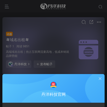
话题
域名出租
帖子 1
阅读 9851
高端域名出租｜抢占互联网流量高地，低成本铸就
品牌势能
丹洋科技
发布帖子
丹洋科技
关注
私信
3个月前更新
9851次阅读
丹洋科技官网
高端域名出租
点击图片查看详情文章