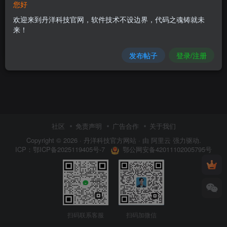
您好
知享派V5更新日志
[知享派系统5.0.0至
欢迎来到丹洋科技官网，软件技术不设边界，代码之魂铸就未
今更新日志]
来！
知享派
# 知享派
# 知享派更新日志
9个月前
2.1W+
发布帖子
登录/注册
社区
免责声明
广告合作
关于我们
Copyright © 2026 ·
丹洋科技官方网站
· 由
阿里云
强力驱动.
鄂公网安备42011102005795号
ICP：
鄂ICP备2025119405号-7
扫码联系客服
扫码加微信