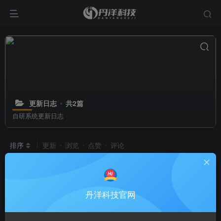
更新日志
共2篇
自研系统更新日志
排序
更新
浏览
点赞
评论
聚付系统更新日志
[稳定版]
聚付系统
# 聚付
# 聚付系统
丹洋科技官网
9个月前
1.2W+