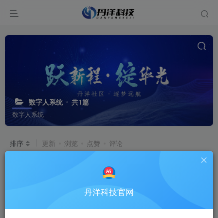
数字人系统
共1篇
数字人系统
排序
更新
浏览
点赞
评论
数字人系统
# 数字人
丹洋科技官网
9个月前
2.6W+