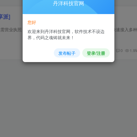
丹洋科技官网
享派]
您好
无需营业执照，直接使用个人收款码、赞赏码等进行运营帮你快速接入多
欢迎来到丹洋科技官网，软件技术不设边
界，代码之魂铸就未来！
0
1.9
发布帖子
登录/注册