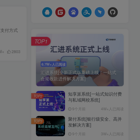
种支付方式
TOP1
W+
2803
6.7W+人已阅读
汇进系统[全新正式版重磅上线！一站式
合规收款进件解决方案]
知享派系统[一站式知识付费
TOP2
与私域网校系统]
9个月前
4W+人已阅读
聚付系统[银行级安全、高并
TOP3
发解决方案]
9个月前
3W+人已阅读