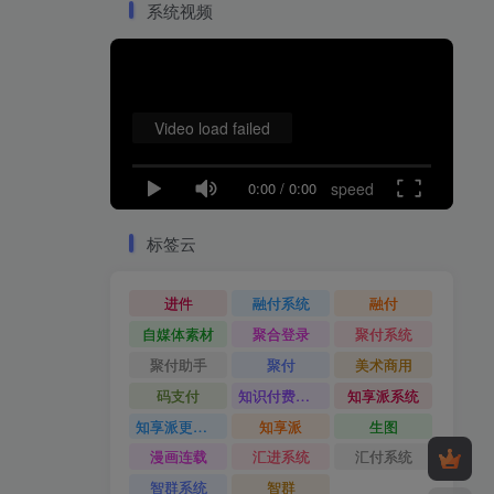
系统视频
Video load failed
0:00
/
0:00
speed
标签云
进件
融付系统
融付
自媒体素材
聚合登录
聚付系统
聚付助手
聚付
美术商用
码支付
知识付费系统
知享派系统
知享派更新日志
知享派
生图
漫画连载
汇进系统
汇付系统
智群系统
智群