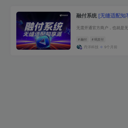
融付系统
[无缝适配知
无需开通官方商户，也就是
# 融付
# 码支付
丹洋科技
9个月前