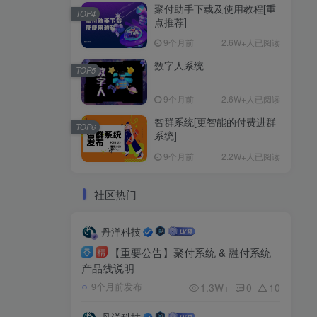
聚付助手下载及使用教程[重
TOP4
点推荐]
9个月前
2.6W+人已阅读
数字人系统
TOP5
9个月前
2.6W+人已阅读
智群系统[更智能的付费进群
TOP6
系统]
9个月前
2.2W+人已阅读
社区热门
丹洋科技
【重要公告】聚付系统 & 融付系统
精
产品线说明
1.3W+
0
10
9个月前发布
丹洋科技