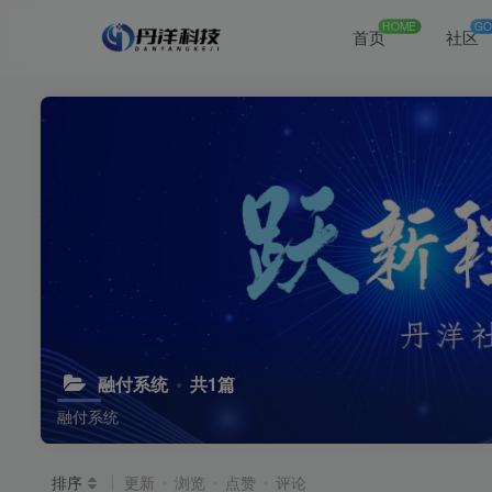
HOME
GO
首页
社区
融付系统
共1篇
融付系统
排序
更新
浏览
点赞
评论